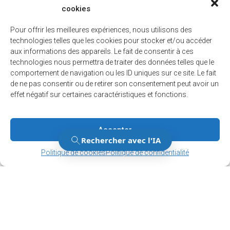
cookies
Restez au courant
Pour offrir les meilleures expériences, nous utilisons des
des dernières nouvelles!
technologies telles que les cookies pour stocker et/ou accéder
aux informations des appareils. Le fait de consentir à ces
Inscrivez-vous à notre infolettre et/ou au
technologies nous permettra de traiter des données telles que le
service d’alertes.
comportement de navigation ou les ID uniques sur ce site. Le fait
de ne pas consentir ou de retirer son consentement peut avoir un
effet négatif sur certaines caractéristiques et fonctions.
M'inscrire
Accepter
Gérer le consentement
Gérer le consentement
Politique de cookies
Politique de confidentialité
12001, boul. De Salaberry, Dollard-des-Ormeaux ,
Québec, H9B 2A7