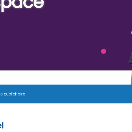
space
 publicitaire
!