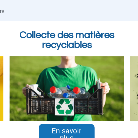
dre
Collecte des matières
recyclables
En savoir