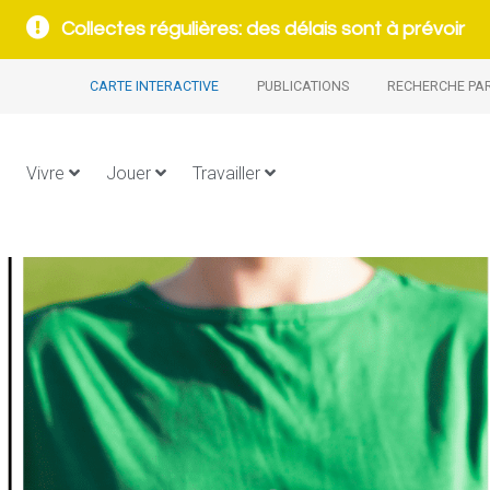
Collectes régulières: des délais sont à prévoir
CARTE INTERACTIVE
PUBLICATIONS
RECHERCHE PA
Vivre
Jouer
Travailler