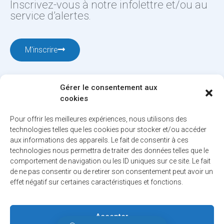
Inscrivez-vous à notre infolettre et/ou au
service d’alertes.
M'inscrire
Gérer le consentement aux
cookies
Pour offrir les meilleures expériences, nous utilisons des
technologies telles que les cookies pour stocker et/ou accéder
aux informations des appareils. Le fait de consentir à ces
12001, boul. De Salaberry, Dollard-des-Ormeaux ,
technologies nous permettra de traiter des données telles que le
Québec, H9B 2A7
comportement de navigation ou les ID uniques sur ce site. Le fait
ville@ddo.qc.ca
514 684-1010
de ne pas consentir ou de retirer son consentement peut avoir un
effet négatif sur certaines caractéristiques et fonctions.
© 2026. Tous droits réservés - Ville de Dollard-des-Ormeaux
Accepter
Politique de confidentialité