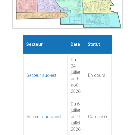
Secteur
Date
Statut
Du
24
juillet
Secteur sud-est
En cours
au 6
août
2026
Du 6
juillet
Secteur sud-ouest
au 10
Complétés
juillet
2026