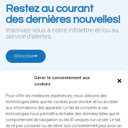
Restez au courant
des dernières nouvelles!
Inscrivez-vous à notre infolettre et/ou au
service d’alertes.
M'inscrire
Gérer le consentement aux
cookies
Pour offrir les meilleures expériences, nous utilisons des
technologies telles que les cookies pour stocker et/ou accéder
aux informations des appareils. Le fait de consentir à ces
12001, boul. De Salaberry, Dollard-des-Ormeaux ,
technologies nous permettra de traiter des données telles que le
Québec, H9B 2A7
comportement de navigation ou les ID uniques sur ce site. Le fait
ville@ddo.qc.ca
514 684-1010
de ne pas consentir ou de retirer son consentement peut avoir un