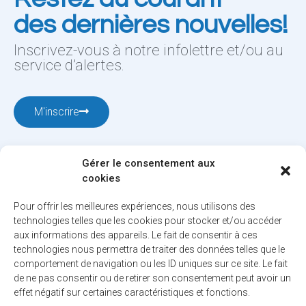
des dernières nouvelles!
Inscrivez-vous à notre infolettre et/ou au
service d’alertes.
M'inscrire
Gérer le consentement aux
cookies
Pour offrir les meilleures expériences, nous utilisons des
technologies telles que les cookies pour stocker et/ou accéder
aux informations des appareils. Le fait de consentir à ces
12001, boul. De Salaberry, Dollard-des-Ormeaux ,
technologies nous permettra de traiter des données telles que le
Québec, H9B 2A7
comportement de navigation ou les ID uniques sur ce site. Le fait
ville@ddo.qc.ca
514 684-1010
de ne pas consentir ou de retirer son consentement peut avoir un
effet négatif sur certaines caractéristiques et fonctions.