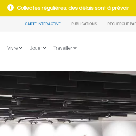
Collectes régulières: des délais sont à prévoir
CARTE INTERACTIVE
PUBLICATIONS
RECHERCHE PA
Vivre
Jouer
Travailler