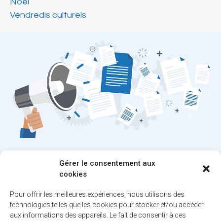
Noël
Vendredis culturels
Restez au courant
Gérer le consentement aux
cookies
des dernières nouvelles!
Pour offrir les meilleures expériences, nous utilisons des
Inscrivez-vous à notre infolettre et/ou au
technologies telles que les cookies pour stocker et/ou accéder
service d’alertes.
aux informations des appareils. Le fait de consentir à ces