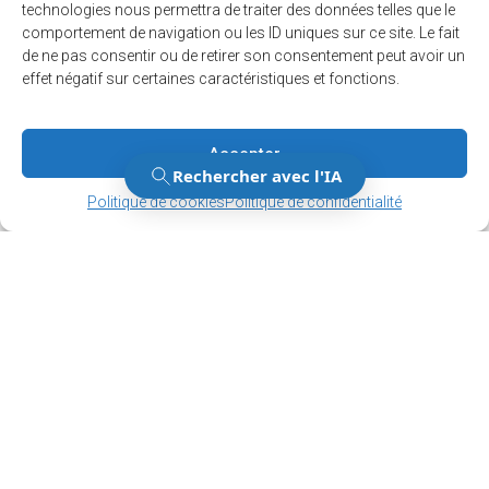
technologies nous permettra de traiter des données telles que le
comportement de navigation ou les ID uniques sur ce site. Le fait
M'inscrire
de ne pas consentir ou de retirer son consentement peut avoir un
effet négatif sur certaines caractéristiques et fonctions.
Accepter
Gérer le consentement
Gérer le consentement
Politique de cookies
Politique de confidentialité
12001, boul. De Salaberry, Dollard-des-Ormeaux ,
Québec, H9B 2A7
ville@ddo.qc.ca
514 684-1010
© 2026. Tous droits réservés - Ville de Dollard-des-Ormeaux
Politique de confidentialité
Engineered by
Your web agency