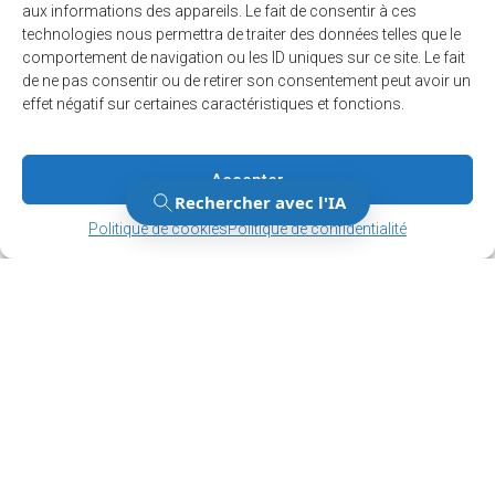
aux informations des appareils. Le fait de consentir à ces
Inscrivez-vous à notre infolettre et/ou au
technologies nous permettra de traiter des données telles que le
comportement de navigation ou les ID uniques sur ce site. Le fait
service d’alertes.
de ne pas consentir ou de retirer son consentement peut avoir un
effet négatif sur certaines caractéristiques et fonctions.
M'inscrire
Accepter
Gérer le consentement
Gérer le consentement
Politique de cookies
Politique de confidentialité
12001, boul. De Salaberry, Dollard-des-Ormeaux ,
Québec, H9B 2A7
ville@ddo.qc.ca
514 684-1010
© 2026. Tous droits réservés - Ville de Dollard-des-Ormeaux