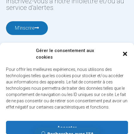
Inscrivez-vous à notre infolettre et/ou au
service d’alertes.
M'inscrire
Gérer le consentement aux
cookies
Pour offrir les meilleures expériences, nous utilisons des
technologies telles que les cookies pour stocker et/ou accéder
aux informations des appareils. Le fait de consentir à ces
12001, boul. De Salaberry, Dollard-des-Ormeaux ,
technologies nous permettra de traiter des données telles que le
Québec, H9B 2A7
comportement de navigation ou les ID uniques sur ce site. Le fait
ville@ddo.qc.ca
514 684-1010
de ne pas consentir ou de retirer son consentement peut avoir un
effet négatif sur certaines caractéristiques et fonctions.
© 2026. Tous droits réservés - Ville de Dollard-des-Ormeaux
Accepter
Politique de confidentialité