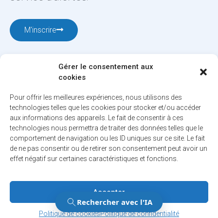
M'inscrire
Gérer le consentement aux
cookies
Pour offrir les meilleures expériences, nous utilisons des
technologies telles que les cookies pour stocker et/ou accéder
aux informations des appareils. Le fait de consentir à ces
12001, boul. De Salaberry, Dollard-des-Ormeaux ,
technologies nous permettra de traiter des données telles que le
Québec, H9B 2A7
comportement de navigation ou les ID uniques sur ce site. Le fait
ville@ddo.qc.ca
514 684-1010
de ne pas consentir ou de retirer son consentement peut avoir un
effet négatif sur certaines caractéristiques et fonctions.
© 2026. Tous droits réservés - Ville de Dollard-des-Ormeaux
Accepter
Politique de confidentialité
Gérer le consentement
Gérer le consentement
Politique de cookies
Politique de confidentialité
Engineered by
Your web agency