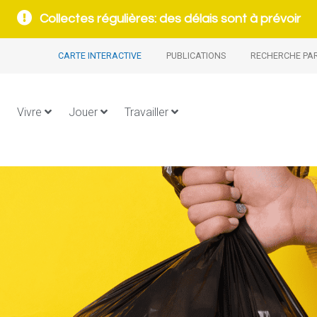
Collectes régulières: des délais sont à prévoir
CARTE INTERACTIVE
PUBLICATIONS
RECHERCHE PA
Vivre
Jouer
Travailler