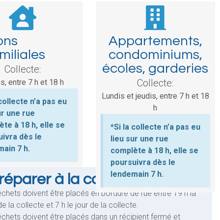
ons
Appartements,
miliales
condominiums,
écoles, garderies
Collecte:
Collecte:
s, entre 7 h et 18 h
Lundis et jeudis, entre 7 h et 18
 collecte n’a pas eu
h
ur une rue
te à 18 h, elle se
*Si la collecte n’a pas eu
ivra dès le
lieu sur une rue
ain 7 h.
complète à 18 h, elle se
poursuivra dès le
lendemain 7 h.
réparer à la collecte
chets doivent être placés en bordure de rue entre 19 h la
de la collecte et 7 h le jour de la collecte.
chets doivent être placés dans un récipient fermé et