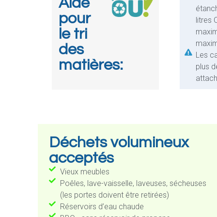
Aide
étanch
pour
litres
le tri
maxima
maxima
des
Les ca
matières:
plus d
attach
Déchets volumineux
acceptés
Vieux meubles
Poêles, lave-vaisselle, laveuses, sécheuses
(les portes doivent être retirées)
Réservoirs d’eau chaude