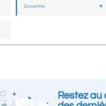
Écocentre
Restez au 
des derniè