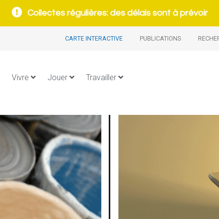
Collectes régulières: des délais sont à prévoir
CARTE INTERACTIVE
PUBLICATIONS
RECHE
Vivre
Jouer
Travailler