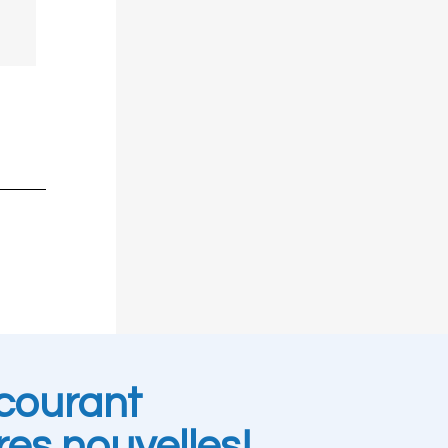
courant
res nouvelles!