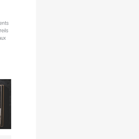
dents
eils
aux