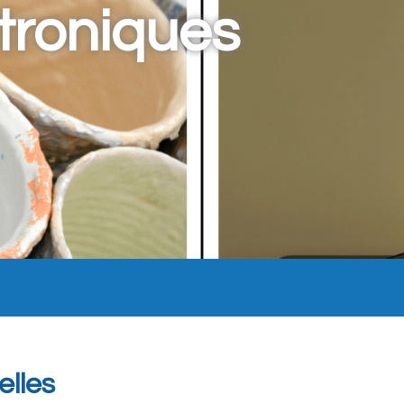
troniques
elles