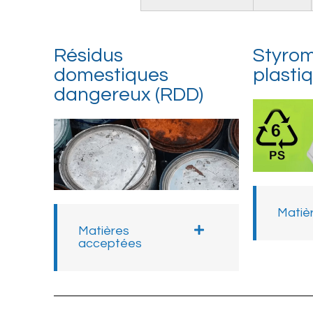
Résidus
Styrom
domestiques
plasti
dangereux (RDD)
Matiè
Matières
acceptées