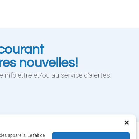
courant
res nouvelles!
 infolettre et/ou au service d’alertes.
es appareils. Le fait de
 Salaberry, Dollard-des-Ormeaux , Québec, H9B 2A7