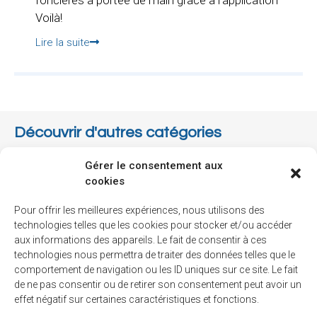
foncières à portée de main grâce à l'application
Voilà!
Lire la suite
Découvrir d'autres catégories
Gérer le consentement aux
Associations
cookies
Collectes
Pour offrir les meilleures expériences, nous utilisons des
Communauté
technologies telles que les cookies pour stocker et/ou accéder
aux informations des appareils. Le fait de consentir à ces
Communiqué
technologies nous permettra de traiter des données telles que le
comportement de navigation ou les ID uniques sur ce site. Le fait
Environnement
de ne pas consentir ou de retirer son consentement peut avoir un
Finances
effet négatif sur certaines caractéristiques et fonctions.