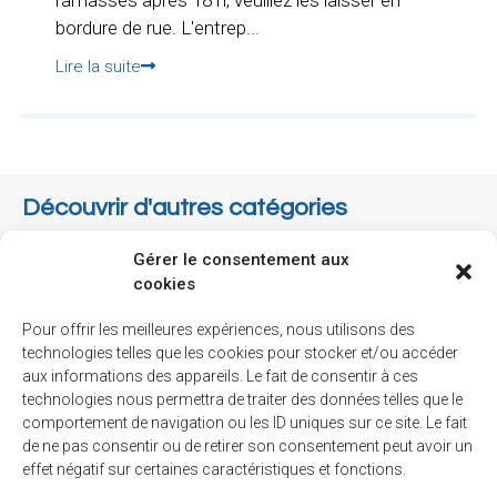
ramassés après 18 h, veuillez les laisser en
bordure de rue. L'entrep...
Lire la suite
Découvrir d'autres catégories
Gérer le consentement aux
Associations
cookies
Collectes
Pour offrir les meilleures expériences, nous utilisons des
Communauté
technologies telles que les cookies pour stocker et/ou accéder
aux informations des appareils. Le fait de consentir à ces
Communiqué
technologies nous permettra de traiter des données telles que le
comportement de navigation ou les ID uniques sur ce site. Le fait
Environnement
de ne pas consentir ou de retirer son consentement peut avoir un
Finances
effet négatif sur certaines caractéristiques et fonctions.