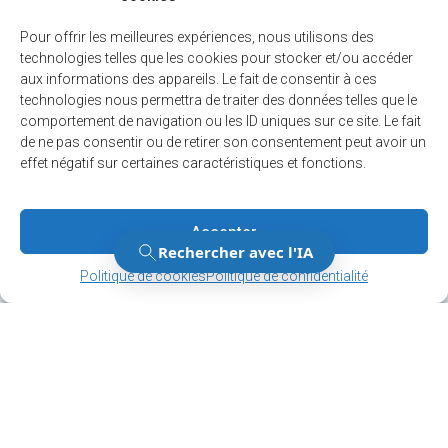
Municipal
Pour offrir les meilleures expériences, nous utilisons des
technologies telles que les cookies pour stocker et/ou accéder
Non classifié(e)
aux informations des appareils. Le fait de consentir à ces
technologies nous permettra de traiter des données telles que le
Politique
comportement de navigation ou les ID uniques sur ce site. Le fait
de ne pas consentir ou de retirer son consentement peut avoir un
Règlements
effet négatif sur certaines caractéristiques et fonctions.
Sécurité
Sports et loisirs
Accepter
Gérer le consentement
Gérer le consentement
Politique de cookies
Politique de confidentialité