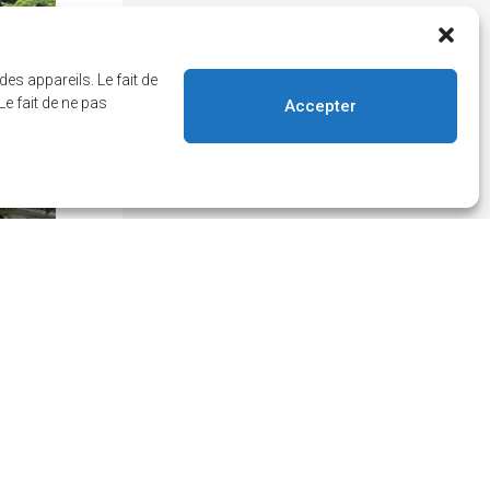
À Dollard-des-Ormeaux, on invite les automobilis
vrais arrêts.
es appareils. Le fait de
Lire la suite
e fait de ne pas
Accepter
courant
res nouvelles!
 infolettre et/ou au service d’alertes.