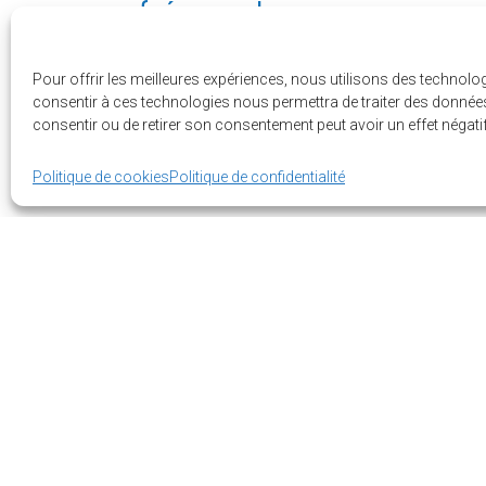
fréquentes
8 juin 2026
Pour offrir les meilleures expériences, nous utilisons des technolo
Certains noms de rues ont été mis à jour afi
consentir à ces technologies nous permettra de traiter des données 
normes toponymiques du Québec. Consultez 
consentir ou de retirer son consentement peut avoir un effet négatif
Lire la suite
Politique de cookies
Politique de confidentialité