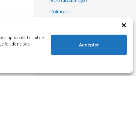
Non classifié(e)
Politique
Règlements
Sécurité
es appareils. Le fait de
e fait de ne pas
Accepter
Sports et loisirs
courant
res nouvelles!