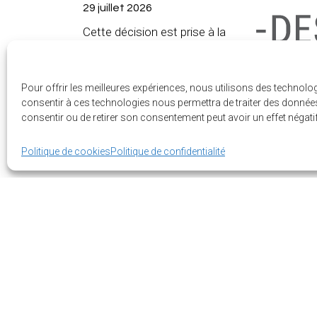
29 juillet 2026
Cette décision est prise à la
suite du dépôt d’une
demande d’autorisation
d’exercer une action
Pour offrir les meilleures expériences, nous utilisons des technolo
collective intentée ré...
consentir à ces technologies nous permettra de traiter des données 
consentir ou de retirer son consentement peut avoir un effet négatif
Lire la suite
Politique de cookies
Politique de confidentialité