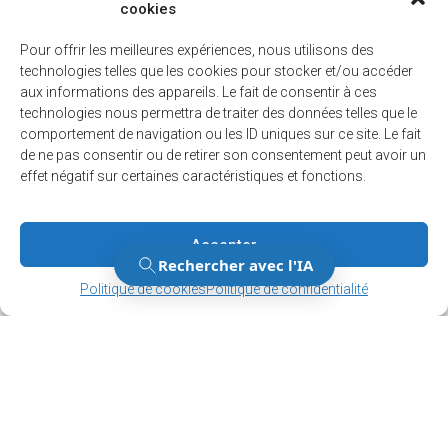
cookies
Non classifié(e)
Pour offrir les meilleures expériences, nous utilisons des
Politique
technologies telles que les cookies pour stocker et/ou accéder
aux informations des appareils. Le fait de consentir à ces
Règlements
technologies nous permettra de traiter des données telles que le
comportement de navigation ou les ID uniques sur ce site. Le fait
Sécurité
de ne pas consentir ou de retirer son consentement peut avoir un
effet négatif sur certaines caractéristiques et fonctions.
Sports et loisirs
Accepter
Gérer le consentement
Gérer le consentement
Politique de cookies
Politique de confidentialité