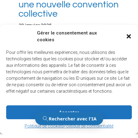
une nouvelle convention
collective
30 janvier 2026
Gérer le consentement aux
La Ville de Dollard-des-Ormeaux et ses cols
cookies
bleus ont signé une nouvelle convention
collective en vigueur jusqu’en 20...
Pour offrir les meilleures expériences, nous utilisons des
technologies telles que les cookies pour stocker et/ou accéder
Lire la suite
aux informations des appareils. Le fait de consentir à ces
technologies nous permettra de traiter des données telles que le
comportement de navigation ou les ID uniques sur ce site. Le fait
de ne pas consentir ou de retirer son consentement peut avoir un
effet négatif sur certaines caractéristiques et fonctions.
Découvrir d'autres articles
Associations
Accepter
Gérer le consentement
Gérer le consentement
Collectes
Politique de cookies
Politique de confidentialité
Communauté